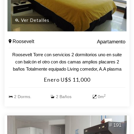
Ver Detalles
Roosevelt
Apartamento
Roosevelt Torre con servicios 2 dormitorios uno en suite
con balcón el otro con dos camas amplios placares 2
baños Totalmente equipado Living comedor, A.A plasma
equipo de música DVD Barra Cocina heladera microondas
Enero U$S 11,000
electrodomésticos WIFI garage interior servicio de playa
vigilancia las 24hs salón de lectura y TV salón de juegos
2
2 Dorms.
2 Baños
0m
GYM lavandería
# 191