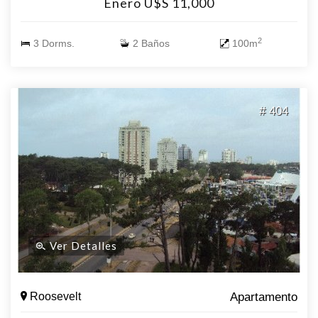
Enero U$S 11,000
2
3 Dorms.
2 Baños
100m
# 404
Ver Detalles
Roosevelt
Apartamento