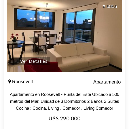
Además, cuenta con servicio de mucamas, asegurando
# 6856
que cada rincón de tu hogar esté siempre impecable.
Relájate en el sauna o refréscate en la piscina, disfrutando
de momentos de bienestar sin salir de casa. Este
apartamento no solo es un lugar para vivir, sino un estilo de
vida. No dejes pasar esta oportunidad única. Consulta con
nuestros asesores y comienza a escribir tu nueva historia
en Roosevelt, Punta del Este. ¡Te esperamos!
Ver Detalles
Roosevelt
Apartamento
Apartamento en Roosevelt - Punta del Este Ubicado a 500
metros del Mar. Unidad de 3 Dormitorios 2 Baños 2 Suites
Cocina : Cocina, Living , Comedor , Living Comedor
,Equipamiento : Microondas - Lavarropas - Freezer -
U$S 290,000
Consulte con nuestros asesores.