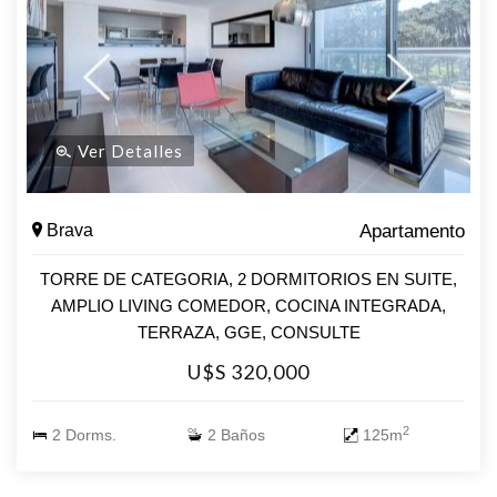
uruguaya. **Consulte con nuestros asesores y déjate llevar
por el encanto de la Mansa.**
Ver Detalles
Brava
Apartamento
TORRE DE CATEGORIA, 2 DORMITORIOS EN SUITE,
AMPLIO LIVING COMEDOR, COCINA INTEGRADA,
TERRAZA, GGE, CONSULTE
U$S 320,000
2
2 Dorms.
2 Baños
125m