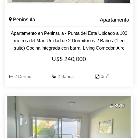
Península
Apartamento
Apartamento en Peninsula - Punta del Este Ubicado a 100
metros del Mar. Unidad de 2 Dormitorios 2 Baños (1 en
suite) Cocina integrada con barra, Living Comedor, Aire
acondicionado Amenities : Solarium - Salón de usos
U$S 240,000
multiples - Play room - Sauna - Piscina Tv Cable y wifi
incluido hasta marzo 2022 Consulte con nuestros
2
2 Dorms.
2 Baños
0m
asesores.
# 8511