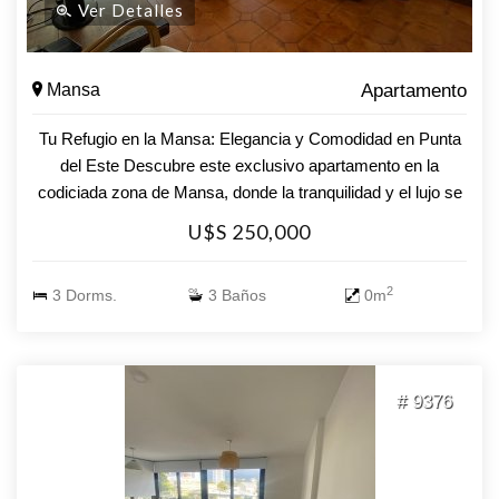
Ver Detalles
Mansa
Apartamento
Tu Refugio en la Mansa: Elegancia y Comodidad en Punta
del Este Descubre este exclusivo apartamento en la
codiciada zona de Mansa, donde la tranquilidad y el lujo se
encuentran en perfecta armonía. Este espacioso hogar de 3
U$S 250,000
dormitorios, que incluye una suite principal, es ideal para
disfrutar de momentos inolvidables con familia y amigos. Al
2
3 Dorms.
3 Baños
0m
ingresar, serás recibido por un luminoso living y un
acogedor comedor que invitan a la convivencia. La cocina,
diseñada para los amantes de la gastronomía, ofrece
funcionalidad y estilo, convirtiendo cada comida en una
# 9376
experiencia única. Relájate en el sauna o refréscate en la
piscina, disfrutando de los días soleados que caracterizan a
Punta del Este. Cada rincón de este apartamento ha sido
pensado para brindarte confort y bienestar. No dejes pasar