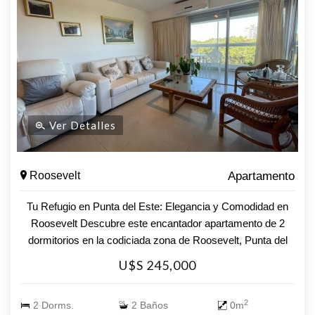
Ver Detalles
Roosevelt
Apartamento
Tu Refugio en Punta del Este: Elegancia y Comodidad en
Roosevelt Descubre este encantador apartamento de 2
dormitorios en la codiciada zona de Roosevelt, Punta del
Este. Con una distribución inteligente y acabados de
U$S 245,000
calidad, esta unidad es el lugar ideal para disfrutar de la
tranquilidad y el estilo de vida que solo este destino puede
2
2 Dorms.
2 Baños
0m
ofrecer. **Características destacadas:** - **2 Dormitorios**: