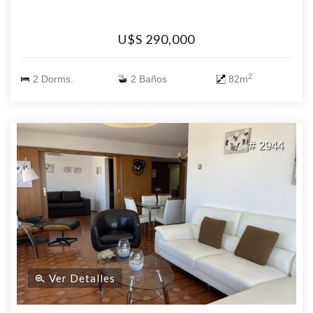
U$S 290,000
2
2 Dorms.
2 Baños
82m
# 2944
Ver Detalles