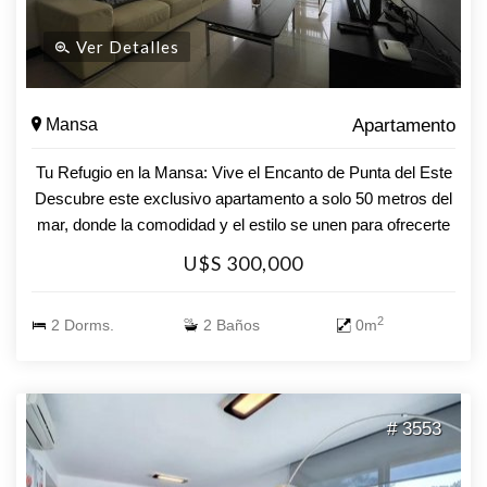
Ver Detalles
Mansa
Apartamento
Tu Refugio en la Mansa: Vive el Encanto de Punta del Este
Descubre este exclusivo apartamento a solo 50 metros del
mar, donde la comodidad y el estilo se unen para ofrecerte
un hogar ideal en Punta del Este. Con una distribución
U$S 300,000
inteligente, esta unidad cuenta con 2 dormitorios y 2 baños,
perfectos para disfrutar de momentos en familia o recibir a
2
2 Dorms.
2 Baños
0m
tus amigos. La cocina completa se integra a un luminoso
living-comedor, creando un ambiente acogedor y funcional.
Además, podrás disfrutar de servicios premium que elevan
tu experiencia: servicio de mucamas, servicio de playa,
# 3553
sauna y una refrescante piscina, todo diseñado para que
cada día sea una escapada. No dejes pasar la oportunidad
de vivir en uno de los destinos más deseados de la costa